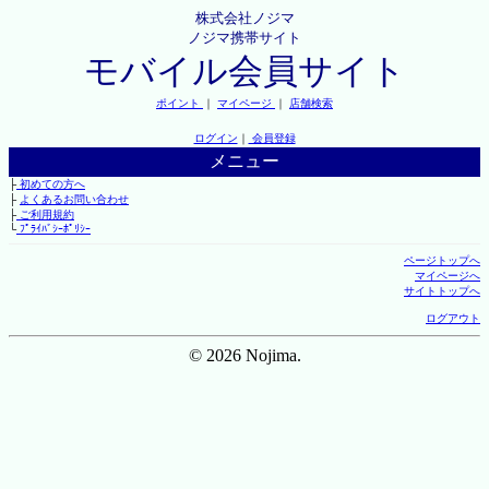
株式会社ノジマ
ノジマ携帯サイト
モバイル会員サイト
ポイント
｜
マイページ
｜
店舗検索
ログイン
｜
会員登録
メニュー
├
初めての方へ
├
よくあるお問い合わせ
├
ご利用規約
└
ﾌﾟﾗｲﾊﾞｼｰﾎﾟﾘｼｰ
ページトップへ
マイページへ
サイトトップへ
ログアウト
© 2026 Nojima.