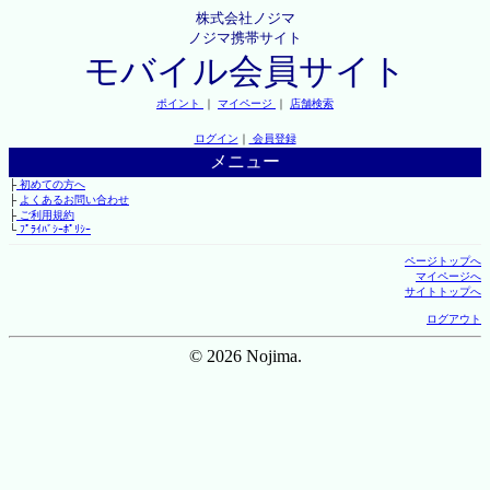
株式会社ノジマ
ノジマ携帯サイト
モバイル会員サイト
ポイント
｜
マイページ
｜
店舗検索
ログイン
｜
会員登録
メニュー
├
初めての方へ
├
よくあるお問い合わせ
├
ご利用規約
└
ﾌﾟﾗｲﾊﾞｼｰﾎﾟﾘｼｰ
ページトップへ
マイページへ
サイトトップへ
ログアウト
© 2026 Nojima.