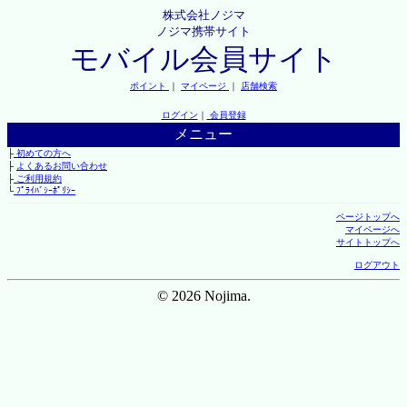
株式会社ノジマ
ノジマ携帯サイト
モバイル会員サイト
ポイント
｜
マイページ
｜
店舗検索
ログイン
｜
会員登録
メニュー
├
初めての方へ
├
よくあるお問い合わせ
├
ご利用規約
└
ﾌﾟﾗｲﾊﾞｼｰﾎﾟﾘｼｰ
ページトップへ
マイページへ
サイトトップへ
ログアウト
© 2026 Nojima.