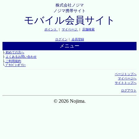
株式会社ノジマ
ノジマ携帯サイト
モバイル会員サイト
ポイント
｜
マイページ
｜
店舗検索
ログイン
｜
会員登録
メニュー
├
初めての方へ
├
よくあるお問い合わせ
├
ご利用規約
└
ﾌﾟﾗｲﾊﾞｼｰﾎﾟﾘｼｰ
ページトップへ
マイページへ
サイトトップへ
ログアウト
© 2026 Nojima.