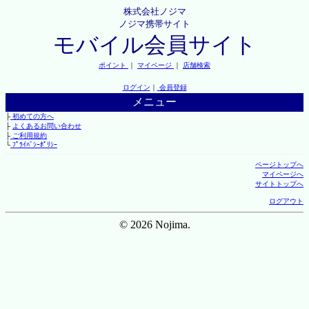
株式会社ノジマ
ノジマ携帯サイト
モバイル会員サイト
ポイント
｜
マイページ
｜
店舗検索
ログイン
｜
会員登録
メニュー
├
初めての方へ
├
よくあるお問い合わせ
├
ご利用規約
└
ﾌﾟﾗｲﾊﾞｼｰﾎﾟﾘｼｰ
ページトップへ
マイページへ
サイトトップへ
ログアウト
© 2026 Nojima.