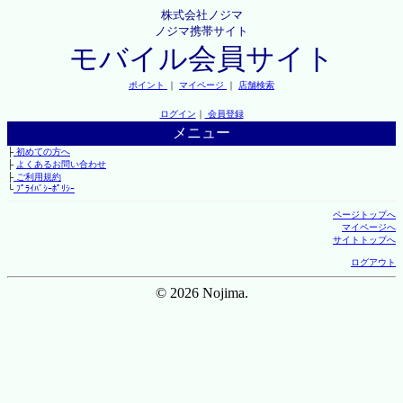
株式会社ノジマ
ノジマ携帯サイト
モバイル会員サイト
ポイント
｜
マイページ
｜
店舗検索
ログイン
｜
会員登録
メニュー
├
初めての方へ
├
よくあるお問い合わせ
├
ご利用規約
└
ﾌﾟﾗｲﾊﾞｼｰﾎﾟﾘｼｰ
ページトップへ
マイページへ
サイトトップへ
ログアウト
© 2026 Nojima.