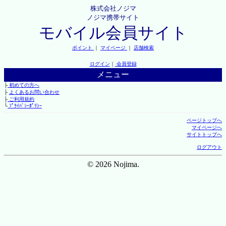
株式会社ノジマ
ノジマ携帯サイト
モバイル会員サイト
ポイント
｜
マイページ
｜
店舗検索
ログイン
｜
会員登録
メニュー
├
初めての方へ
├
よくあるお問い合わせ
├
ご利用規約
└
ﾌﾟﾗｲﾊﾞｼｰﾎﾟﾘｼｰ
ページトップへ
マイページへ
サイトトップへ
ログアウト
© 2026 Nojima.