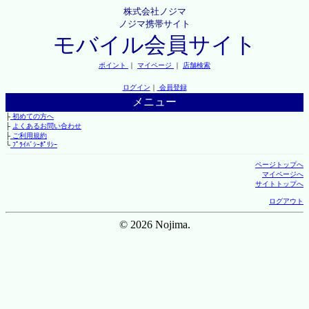
株式会社ノジマ
ノジマ携帯サイト
モバイル会員サイト
ポイント
｜
マイページ
｜
店舗検索
ログイン
｜
会員登録
メニュー
├
初めての方へ
├
よくあるお問い合わせ
├
ご利用規約
└
ﾌﾟﾗｲﾊﾞｼｰﾎﾟﾘｼｰ
ページトップへ
マイページへ
サイトトップへ
ログアウト
© 2026 Nojima.