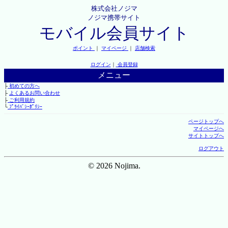
株式会社ノジマ
ノジマ携帯サイト
モバイル会員サイト
ポイント
｜
マイページ
｜
店舗検索
ログイン
｜
会員登録
メニュー
├
初めての方へ
├
よくあるお問い合わせ
├
ご利用規約
└
ﾌﾟﾗｲﾊﾞｼｰﾎﾟﾘｼｰ
ページトップへ
マイページへ
サイトトップへ
ログアウト
© 2026 Nojima.