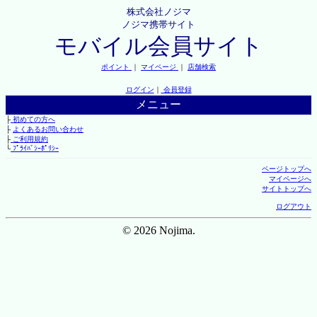
株式会社ノジマ
ノジマ携帯サイト
モバイル会員サイト
ポイント
｜
マイページ
｜
店舗検索
ログイン
｜
会員登録
メニュー
├
初めての方へ
├
よくあるお問い合わせ
├
ご利用規約
└
ﾌﾟﾗｲﾊﾞｼｰﾎﾟﾘｼｰ
ページトップへ
マイページへ
サイトトップへ
ログアウト
© 2026 Nojima.