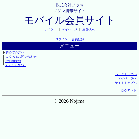
株式会社ノジマ
ノジマ携帯サイト
モバイル会員サイト
ポイント
｜
マイページ
｜
店舗検索
ログイン
｜
会員登録
メニュー
├
初めての方へ
├
よくあるお問い合わせ
├
ご利用規約
└
ﾌﾟﾗｲﾊﾞｼｰﾎﾟﾘｼｰ
ページトップへ
マイページへ
サイトトップへ
ログアウト
© 2026 Nojima.