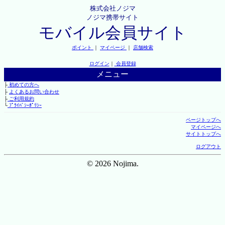
株式会社ノジマ
ノジマ携帯サイト
モバイル会員サイト
ポイント
｜
マイページ
｜
店舗検索
ログイン
｜
会員登録
メニュー
├
初めての方へ
├
よくあるお問い合わせ
├
ご利用規約
└
ﾌﾟﾗｲﾊﾞｼｰﾎﾟﾘｼｰ
ページトップへ
マイページへ
サイトトップへ
ログアウト
© 2026 Nojima.