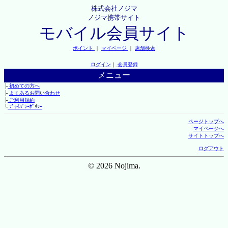
株式会社ノジマ
ノジマ携帯サイト
モバイル会員サイト
ポイント
｜
マイページ
｜
店舗検索
ログイン
｜
会員登録
メニュー
├
初めての方へ
├
よくあるお問い合わせ
├
ご利用規約
└
ﾌﾟﾗｲﾊﾞｼｰﾎﾟﾘｼｰ
ページトップへ
マイページへ
サイトトップへ
ログアウト
© 2026 Nojima.