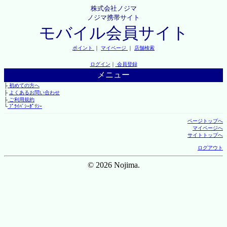
株式会社ノジマ
ノジマ携帯サイト
モバイル会員サイト
ポイント
｜
マイページ
｜
店舗検索
ログイン
｜
会員登録
メニュー
├
初めての方へ
├
よくあるお問い合わせ
├
ご利用規約
└
ﾌﾟﾗｲﾊﾞｼｰﾎﾟﾘｼｰ
ページトップへ
マイページへ
サイトトップへ
ログアウト
© 2026 Nojima.