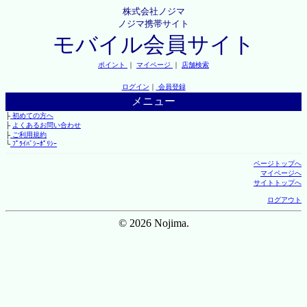
株式会社ノジマ
ノジマ携帯サイト
モバイル会員サイト
ポイント
｜
マイページ
｜
店舗検索
ログイン
｜
会員登録
メニュー
├
初めての方へ
├
よくあるお問い合わせ
├
ご利用規約
└
ﾌﾟﾗｲﾊﾞｼｰﾎﾟﾘｼｰ
ページトップへ
マイページへ
サイトトップへ
ログアウト
© 2026 Nojima.