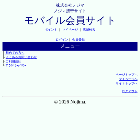
株式会社ノジマ
ノジマ携帯サイト
モバイル会員サイト
ポイント
｜
マイページ
｜
店舗検索
ログイン
｜
会員登録
メニュー
├
初めての方へ
├
よくあるお問い合わせ
├
ご利用規約
└
ﾌﾟﾗｲﾊﾞｼｰﾎﾟﾘｼｰ
ページトップへ
マイページへ
サイトトップへ
ログアウト
© 2026 Nojima.