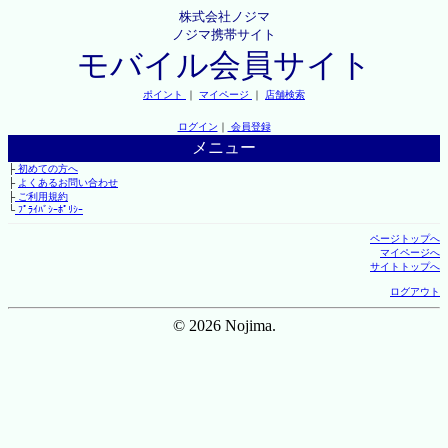
株式会社ノジマ
ノジマ携帯サイト
モバイル会員サイト
ポイント
｜
マイページ
｜
店舗検索
ログイン
｜
会員登録
メニュー
├
初めての方へ
├
よくあるお問い合わせ
├
ご利用規約
└
ﾌﾟﾗｲﾊﾞｼｰﾎﾟﾘｼｰ
ページトップへ
マイページへ
サイトトップへ
ログアウト
© 2026 Nojima.