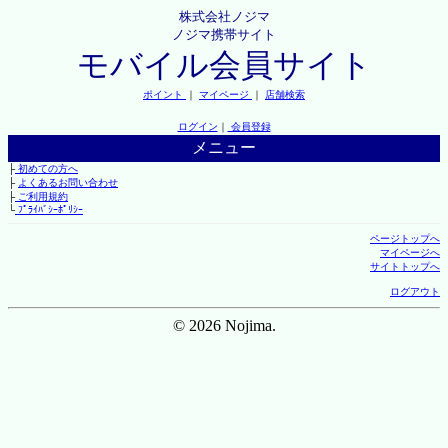
株式会社ノジマ
ノジマ携帯サイト
モバイル会員サイト
ポイント
｜
マイページ
｜
店舗検索
ログイン
｜
会員登録
メニュー
├
初めての方へ
├
よくあるお問い合わせ
├
ご利用規約
└
ﾌﾟﾗｲﾊﾞｼｰﾎﾟﾘｼｰ
ページトップへ
マイページへ
サイトトップへ
ログアウト
© 2026 Nojima.