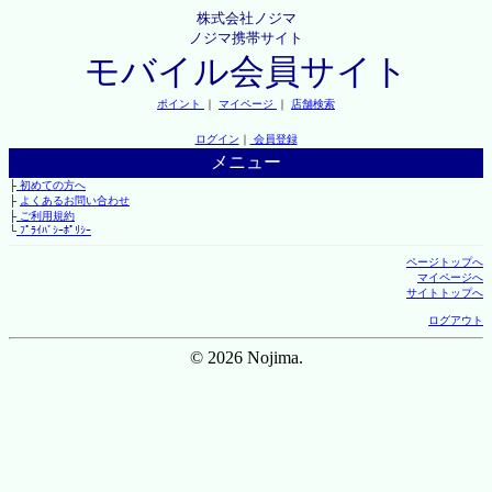
株式会社ノジマ
ノジマ携帯サイト
モバイル会員サイト
ポイント
｜
マイページ
｜
店舗検索
ログイン
｜
会員登録
メニュー
├
初めての方へ
├
よくあるお問い合わせ
├
ご利用規約
└
ﾌﾟﾗｲﾊﾞｼｰﾎﾟﾘｼｰ
ページトップへ
マイページへ
サイトトップへ
ログアウト
© 2026 Nojima.