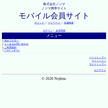
株式会社ノジマ
ノジマ携帯サイト
モバイル会員サイト
ポイント
｜
マイページ
｜
店舗検索
ログイン
｜
会員登録
メニュー
├
初めての方へ
├
よくあるお問い合わせ
├
ご利用規約
└
ﾌﾟﾗｲﾊﾞｼｰﾎﾟﾘｼｰ
ページトップへ
マイページへ
サイトトップへ
ログアウト
© 2026 Nojima.