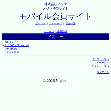
株式会社ノジマ
ノジマ携帯サイト
モバイル会員サイト
ポイント
｜
マイページ
｜
店舗検索
ログイン
｜
会員登録
メニュー
├
初めての方へ
├
よくあるお問い合わせ
├
ご利用規約
└
ﾌﾟﾗｲﾊﾞｼｰﾎﾟﾘｼｰ
ページトップへ
マイページへ
サイトトップへ
ログアウト
© 2026 Nojima.