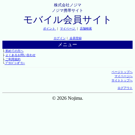
株式会社ノジマ
ノジマ携帯サイト
モバイル会員サイト
ポイント
｜
マイページ
｜
店舗検索
ログイン
｜
会員登録
メニュー
├
初めての方へ
├
よくあるお問い合わせ
├
ご利用規約
└
ﾌﾟﾗｲﾊﾞｼｰﾎﾟﾘｼｰ
ページトップへ
マイページへ
サイトトップへ
ログアウト
© 2026 Nojima.