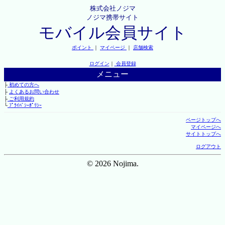
株式会社ノジマ
ノジマ携帯サイト
モバイル会員サイト
ポイント
｜
マイページ
｜
店舗検索
ログイン
｜
会員登録
メニュー
├
初めての方へ
├
よくあるお問い合わせ
├
ご利用規約
└
ﾌﾟﾗｲﾊﾞｼｰﾎﾟﾘｼｰ
ページトップへ
マイページへ
サイトトップへ
ログアウト
© 2026 Nojima.