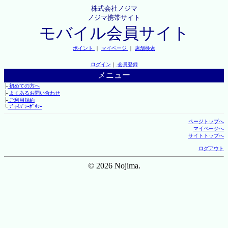
株式会社ノジマ
ノジマ携帯サイト
モバイル会員サイト
ポイント
｜
マイページ
｜
店舗検索
ログイン
｜
会員登録
メニュー
├
初めての方へ
├
よくあるお問い合わせ
├
ご利用規約
└
ﾌﾟﾗｲﾊﾞｼｰﾎﾟﾘｼｰ
ページトップへ
マイページへ
サイトトップへ
ログアウト
© 2026 Nojima.