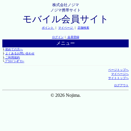
株式会社ノジマ
ノジマ携帯サイト
モバイル会員サイト
ポイント
｜
マイページ
｜
店舗検索
ログイン
｜
会員登録
メニュー
├
初めての方へ
├
よくあるお問い合わせ
├
ご利用規約
└
ﾌﾟﾗｲﾊﾞｼｰﾎﾟﾘｼｰ
ページトップへ
マイページへ
サイトトップへ
ログアウト
© 2026 Nojima.