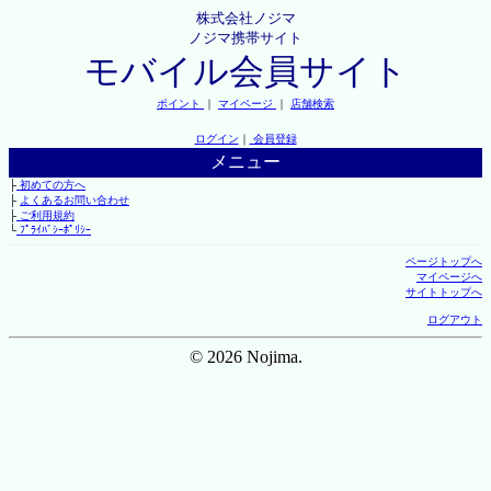
株式会社ノジマ
ノジマ携帯サイト
モバイル会員サイト
ポイント
｜
マイページ
｜
店舗検索
ログイン
｜
会員登録
メニュー
├
初めての方へ
├
よくあるお問い合わせ
├
ご利用規約
└
ﾌﾟﾗｲﾊﾞｼｰﾎﾟﾘｼｰ
ページトップへ
マイページへ
サイトトップへ
ログアウト
© 2026 Nojima.