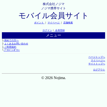
株式会社ノジマ
ノジマ携帯サイト
モバイル会員サイト
ポイント
｜
マイページ
｜
店舗検索
ログイン
｜
会員登録
メニュー
├
初めての方へ
├
よくあるお問い合わせ
├
ご利用規約
└
ﾌﾟﾗｲﾊﾞｼｰﾎﾟﾘｼｰ
ページトップへ
マイページへ
サイトトップへ
ログアウト
© 2026 Nojima.