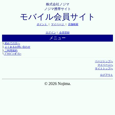
株式会社ノジマ
ノジマ携帯サイト
モバイル会員サイト
ポイント
｜
マイページ
｜
店舗検索
ログイン
｜
会員登録
メニュー
├
初めての方へ
├
よくあるお問い合わせ
├
ご利用規約
└
ﾌﾟﾗｲﾊﾞｼｰﾎﾟﾘｼｰ
ページトップへ
マイページへ
サイトトップへ
ログアウト
© 2026 Nojima.