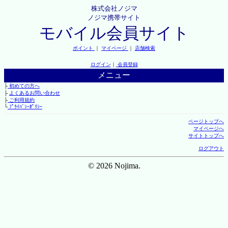
株式会社ノジマ
ノジマ携帯サイト
モバイル会員サイト
ポイント
｜
マイページ
｜
店舗検索
ログイン
｜
会員登録
メニュー
├
初めての方へ
├
よくあるお問い合わせ
├
ご利用規約
└
ﾌﾟﾗｲﾊﾞｼｰﾎﾟﾘｼｰ
ページトップへ
マイページへ
サイトトップへ
ログアウト
© 2026 Nojima.