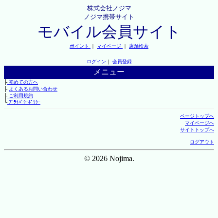
株式会社ノジマ
ノジマ携帯サイト
モバイル会員サイト
ポイント
｜
マイページ
｜
店舗検索
ログイン
｜
会員登録
メニュー
├
初めての方へ
├
よくあるお問い合わせ
├
ご利用規約
└
ﾌﾟﾗｲﾊﾞｼｰﾎﾟﾘｼｰ
ページトップへ
マイページへ
サイトトップへ
ログアウト
© 2026 Nojima.