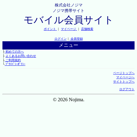
株式会社ノジマ
ノジマ携帯サイト
モバイル会員サイト
ポイント
｜
マイページ
｜
店舗検索
ログイン
｜
会員登録
メニュー
├
初めての方へ
├
よくあるお問い合わせ
├
ご利用規約
└
ﾌﾟﾗｲﾊﾞｼｰﾎﾟﾘｼｰ
ページトップへ
マイページへ
サイトトップへ
ログアウト
© 2026 Nojima.