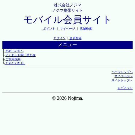
株式会社ノジマ
ノジマ携帯サイト
モバイル会員サイト
ポイント
｜
マイページ
｜
店舗検索
ログイン
｜
会員登録
メニュー
├
初めての方へ
├
よくあるお問い合わせ
├
ご利用規約
└
ﾌﾟﾗｲﾊﾞｼｰﾎﾟﾘｼｰ
ページトップへ
マイページへ
サイトトップへ
ログアウト
© 2026 Nojima.