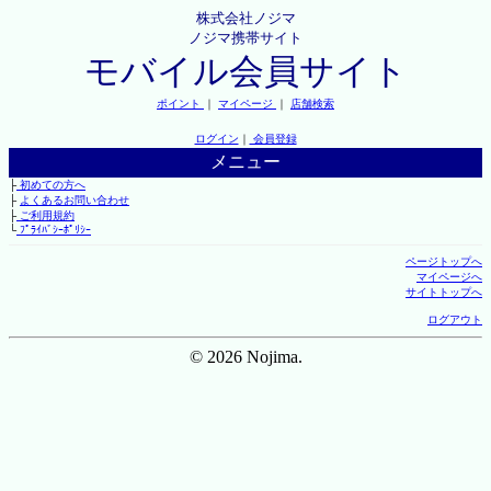
株式会社ノジマ
ノジマ携帯サイト
モバイル会員サイト
ポイント
｜
マイページ
｜
店舗検索
ログイン
｜
会員登録
メニュー
├
初めての方へ
├
よくあるお問い合わせ
├
ご利用規約
└
ﾌﾟﾗｲﾊﾞｼｰﾎﾟﾘｼｰ
ページトップへ
マイページへ
サイトトップへ
ログアウト
© 2026 Nojima.