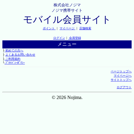
株式会社ノジマ
ノジマ携帯サイト
モバイル会員サイト
ポイント
｜
マイページ
｜
店舗検索
ログイン
｜
会員登録
メニュー
├
初めての方へ
├
よくあるお問い合わせ
├
ご利用規約
└
ﾌﾟﾗｲﾊﾞｼｰﾎﾟﾘｼｰ
ページトップへ
マイページへ
サイトトップへ
ログアウト
© 2026 Nojima.