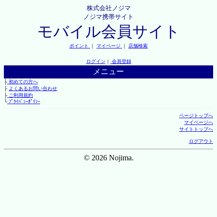
株式会社ノジマ
ノジマ携帯サイト
モバイル会員サイト
ポイント
｜
マイページ
｜
店舗検索
ログイン
｜
会員登録
メニュー
├
初めての方へ
├
よくあるお問い合わせ
├
ご利用規約
└
ﾌﾟﾗｲﾊﾞｼｰﾎﾟﾘｼｰ
ページトップへ
マイページへ
サイトトップへ
ログアウト
© 2026 Nojima.