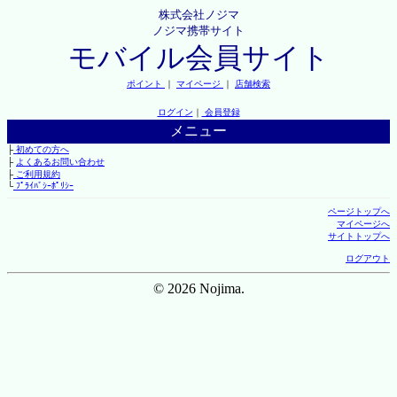
株式会社ノジマ
ノジマ携帯サイト
モバイル会員サイト
ポイント
｜
マイページ
｜
店舗検索
ログイン
｜
会員登録
メニュー
├
初めての方へ
├
よくあるお問い合わせ
├
ご利用規約
└
ﾌﾟﾗｲﾊﾞｼｰﾎﾟﾘｼｰ
ページトップへ
マイページへ
サイトトップへ
ログアウト
© 2026 Nojima.