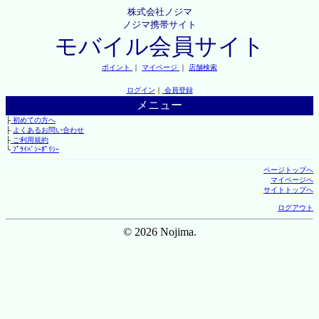
株式会社ノジマ
ノジマ携帯サイト
モバイル会員サイト
ポイント
｜
マイページ
｜
店舗検索
ログイン
｜
会員登録
メニュー
├
初めての方へ
├
よくあるお問い合わせ
├
ご利用規約
└
ﾌﾟﾗｲﾊﾞｼｰﾎﾟﾘｼｰ
ページトップへ
マイページへ
サイトトップへ
ログアウト
© 2026 Nojima.