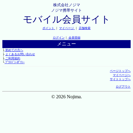
株式会社ノジマ
ノジマ携帯サイト
モバイル会員サイト
ポイント
｜
マイページ
｜
店舗検索
ログイン
｜
会員登録
メニュー
├
初めての方へ
├
よくあるお問い合わせ
├
ご利用規約
└
ﾌﾟﾗｲﾊﾞｼｰﾎﾟﾘｼｰ
ページトップへ
マイページへ
サイトトップへ
ログアウト
© 2026 Nojima.