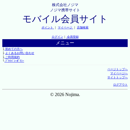
株式会社ノジマ
ノジマ携帯サイト
モバイル会員サイト
ポイント
｜
マイページ
｜
店舗検索
ログイン
｜
会員登録
メニュー
├
初めての方へ
├
よくあるお問い合わせ
├
ご利用規約
└
ﾌﾟﾗｲﾊﾞｼｰﾎﾟﾘｼｰ
ページトップへ
マイページへ
サイトトップへ
ログアウト
© 2026 Nojima.