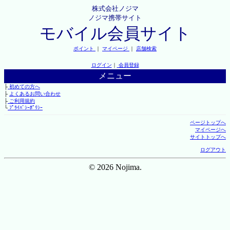
株式会社ノジマ
ノジマ携帯サイト
モバイル会員サイト
ポイント
｜
マイページ
｜
店舗検索
ログイン
｜
会員登録
メニュー
├
初めての方へ
├
よくあるお問い合わせ
├
ご利用規約
└
ﾌﾟﾗｲﾊﾞｼｰﾎﾟﾘｼｰ
ページトップへ
マイページへ
サイトトップへ
ログアウト
© 2026 Nojima.