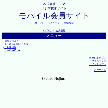
株式会社ノジマ
ノジマ携帯サイト
モバイル会員サイト
ポイント
｜
マイページ
｜
店舗検索
ログイン
｜
会員登録
メニュー
├
初めての方へ
├
よくあるお問い合わせ
├
ご利用規約
└
ﾌﾟﾗｲﾊﾞｼｰﾎﾟﾘｼｰ
ページトップへ
マイページへ
サイトトップへ
ログアウト
© 2026 Nojima.