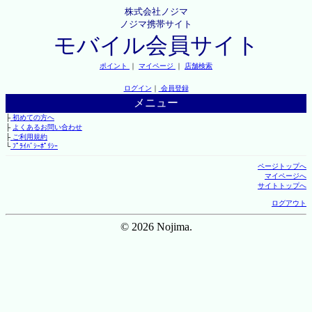
株式会社ノジマ
ノジマ携帯サイト
モバイル会員サイト
ポイント
｜
マイページ
｜
店舗検索
ログイン
｜
会員登録
メニュー
├
初めての方へ
├
よくあるお問い合わせ
├
ご利用規約
└
ﾌﾟﾗｲﾊﾞｼｰﾎﾟﾘｼｰ
ページトップへ
マイページへ
サイトトップへ
ログアウト
© 2026 Nojima.