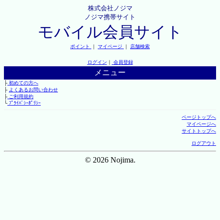
株式会社ノジマ
ノジマ携帯サイト
モバイル会員サイト
ポイント
｜
マイページ
｜
店舗検索
ログイン
｜
会員登録
メニュー
├
初めての方へ
├
よくあるお問い合わせ
├
ご利用規約
└
ﾌﾟﾗｲﾊﾞｼｰﾎﾟﾘｼｰ
ページトップへ
マイページへ
サイトトップへ
ログアウト
© 2026 Nojima.