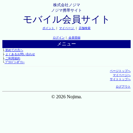
株式会社ノジマ
ノジマ携帯サイト
モバイル会員サイト
ポイント
｜
マイページ
｜
店舗検索
ログイン
｜
会員登録
メニュー
├
初めての方へ
├
よくあるお問い合わせ
├
ご利用規約
└
ﾌﾟﾗｲﾊﾞｼｰﾎﾟﾘｼｰ
ページトップへ
マイページへ
サイトトップへ
ログアウト
© 2026 Nojima.