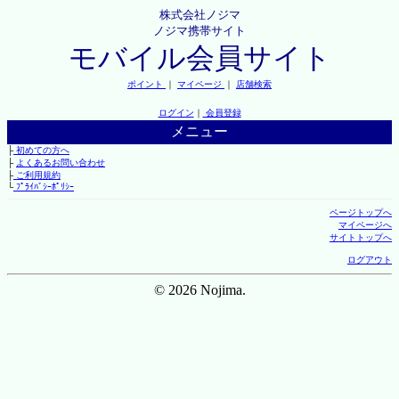
株式会社ノジマ
ノジマ携帯サイト
モバイル会員サイト
ポイント
｜
マイページ
｜
店舗検索
ログイン
｜
会員登録
メニュー
├
初めての方へ
├
よくあるお問い合わせ
├
ご利用規約
└
ﾌﾟﾗｲﾊﾞｼｰﾎﾟﾘｼｰ
ページトップへ
マイページへ
サイトトップへ
ログアウト
© 2026 Nojima.