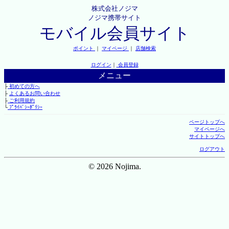
株式会社ノジマ
ノジマ携帯サイト
モバイル会員サイト
ポイント
｜
マイページ
｜
店舗検索
ログイン
｜
会員登録
メニュー
├
初めての方へ
├
よくあるお問い合わせ
├
ご利用規約
└
ﾌﾟﾗｲﾊﾞｼｰﾎﾟﾘｼｰ
ページトップへ
マイページへ
サイトトップへ
ログアウト
© 2026 Nojima.