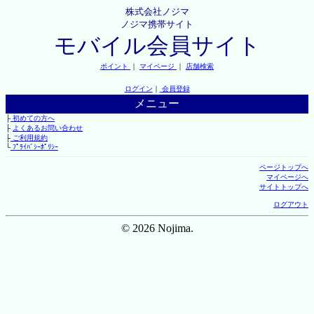
株式会社ノジマ
ノジマ携帯サイト
モバイル会員サイト
ポイント
｜
マイページ
｜
店舗検索
ログイン
｜
会員登録
メニュー
├
初めての方へ
├
よくあるお問い合わせ
├
ご利用規約
└
ﾌﾟﾗｲﾊﾞｼｰﾎﾟﾘｼｰ
ページトップへ
マイページへ
サイトトップへ
ログアウト
© 2026 Nojima.