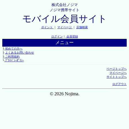
株式会社ノジマ
ノジマ携帯サイト
モバイル会員サイト
ポイント
｜
マイページ
｜
店舗検索
ログイン
｜
会員登録
メニュー
├
初めての方へ
├
よくあるお問い合わせ
├
ご利用規約
└
ﾌﾟﾗｲﾊﾞｼｰﾎﾟﾘｼｰ
ページトップへ
マイページへ
サイトトップへ
ログアウト
© 2026 Nojima.