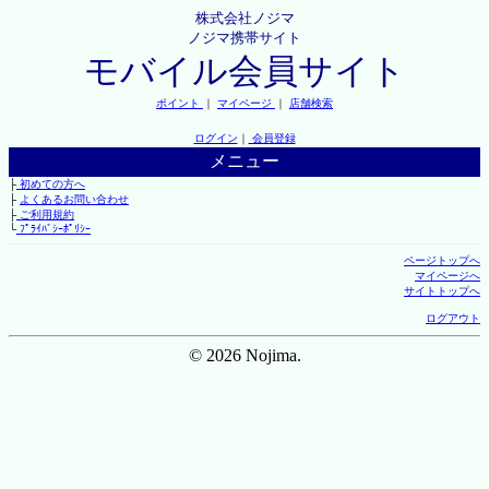
株式会社ノジマ
ノジマ携帯サイト
モバイル会員サイト
ポイント
｜
マイページ
｜
店舗検索
ログイン
｜
会員登録
メニュー
├
初めての方へ
├
よくあるお問い合わせ
├
ご利用規約
└
ﾌﾟﾗｲﾊﾞｼｰﾎﾟﾘｼｰ
ページトップへ
マイページへ
サイトトップへ
ログアウト
© 2026 Nojima.