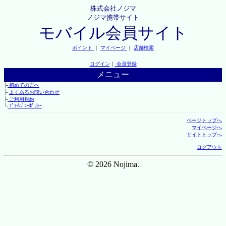
株式会社ノジマ
ノジマ携帯サイト
モバイル会員サイト
ポイント
｜
マイページ
｜
店舗検索
ログイン
｜
会員登録
メニュー
├
初めての方へ
├
よくあるお問い合わせ
├
ご利用規約
└
ﾌﾟﾗｲﾊﾞｼｰﾎﾟﾘｼｰ
ページトップへ
マイページへ
サイトトップへ
ログアウト
© 2026 Nojima.